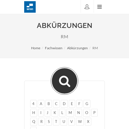
ABKÜRZUNGEN
RM
Home
Fachwissen
Abkürzungen
RM
4
A
B
C
D
E
F
G
H
I
J
K
L
M
N
O
P
Q
R
S
T
U
V
W
X