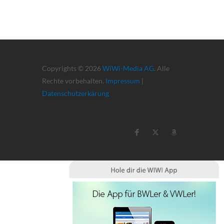
Copyrights © 2026
WiWi-Media AG
. Alle
Rechte vorbehalten.
Impressum
|
Datenschutzerkärung