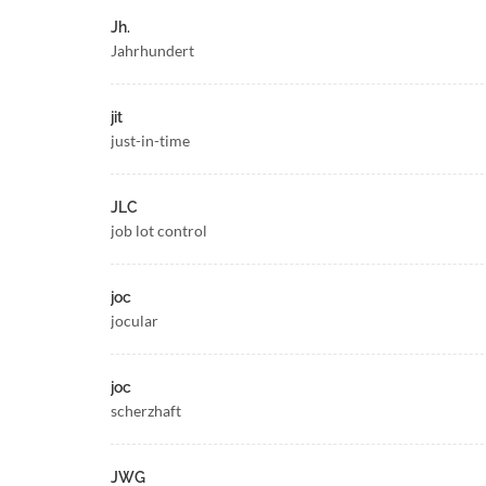
Jh.
Jahrhundert
jit
just-in-time
JLC
job lot control
joc
jocular
joc
scherzhaft
JWG