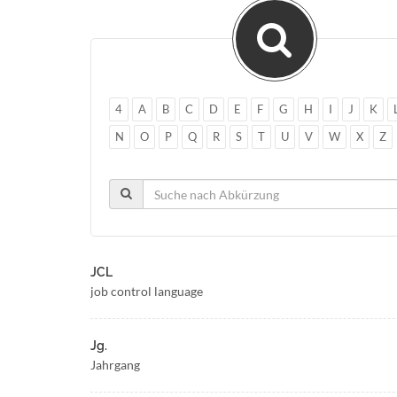
4
A
B
C
D
E
F
G
H
I
J
K
N
O
P
Q
R
S
T
U
V
W
X
Z
JCL
job control language
Jg.
Jahrgang