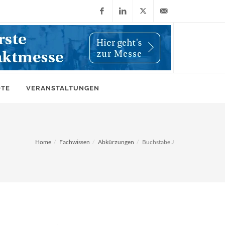
Facebook
LinkedIn
X
info@wiwi-
(Twitter)
online.de
OTE
VERANSTALTUNGEN
Home
Fachwissen
Abkürzungen
Buchstabe J