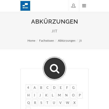
ABKÜRZUNGEN
JIT
Home
Fachwissen
Abkürzungen
jit
4
A
B
C
D
E
F
G
H
I
J
K
L
M
N
O
P
Q
R
S
T
U
V
W
X