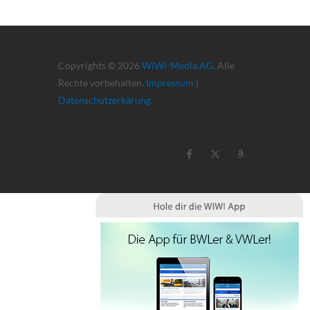
Copyrights © 2026
WiWi-Media AG
. Alle
Rechte vorbehalten.
Impressum
|
Datenschutzerkärung