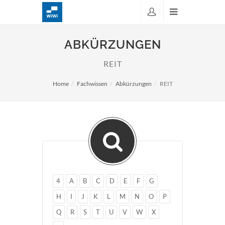
ABKÜRZUNGEN
REIT
Home
Fachwissen
Abkürzungen
REIT
4
A
B
C
D
E
F
G
H
I
J
K
L
M
N
O
P
Q
R
S
T
U
V
W
X