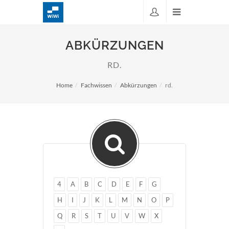
ABKÜRZUNGEN
RD.
Home
Fachwissen
Abkürzungen
rd.
4
A
B
C
D
E
F
G
H
I
J
K
L
M
N
O
P
Q
R
S
T
U
V
W
X