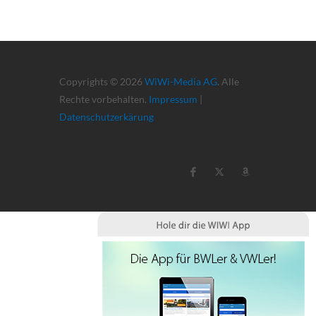
Copyrights © 2026
WiWi-Media AG
. Alle
Rechte vorbehalten.
Impressum
|
Datenschutzerkärung