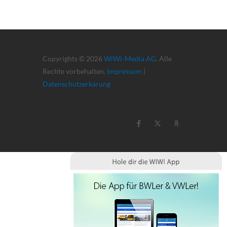
Copyrights © 2026
WiWi-Media AG
. Alle
Rechte vorbehalten.
Impressum
|
Datenschutzerkärung