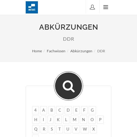
ABKÜRZUNGEN
DDR
Home
Fachwissen
Abkürzungen
DDR
4
A
B
C
D
E
F
G
H
I
J
K
L
M
N
O
P
Q
R
S
T
U
V
W
X