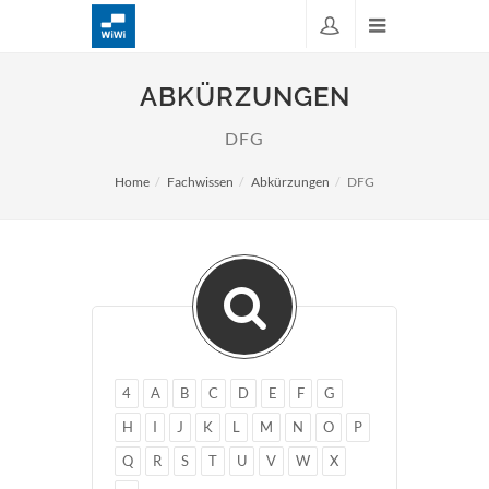
ABKÜRZUNGEN
DFG
Home
Fachwissen
Abkürzungen
DFG
4
A
B
C
D
E
F
G
H
I
J
K
L
M
N
O
P
Q
R
S
T
U
V
W
X