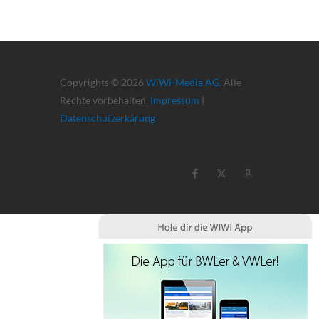
Copyrights © 2026
WiWi-Media AG
. Alle
Rechte vorbehalten.
Impressum
|
Datenschutzerkärung