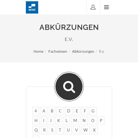
ABKÜRZUNGEN
E.V.
Home
Fachwissen
Abkürzungen
E.v.
4
A
B
C
D
E
F
G
H
I
J
K
L
M
N
O
P
Q
R
S
T
U
V
W
X