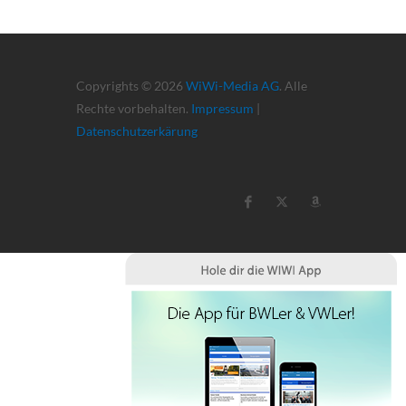
Copyrights © 2026
WiWi-Media AG
. Alle
Rechte vorbehalten.
Impressum
|
Datenschutzerkärung