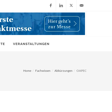
Facebook
LinkedIn
X
info@wiwi-
(Twitter)
online.de
OTE
VERANSTALTUNGEN
Home
Fachwissen
Abkürzungen
OAPEC