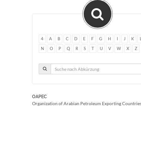
4
A
B
C
D
E
F
G
H
I
J
K
N
O
P
Q
R
S
T
U
V
W
X
Z
OAPEC
Organization of Arabian Petroleum Exporting Countrie