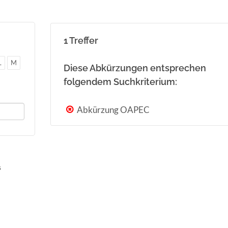
1 Treffer
L
M
Diese Abkürzungen entsprechen
folgendem Suchkriterium:
Abkürzung OAPEC
s