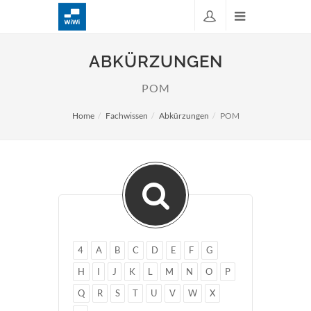
ABKÜRZUNGEN
POM
Home
Fachwissen
Abkürzungen
POM
4
A
B
C
D
E
F
G
H
I
J
K
L
M
N
O
P
Q
R
S
T
U
V
W
X