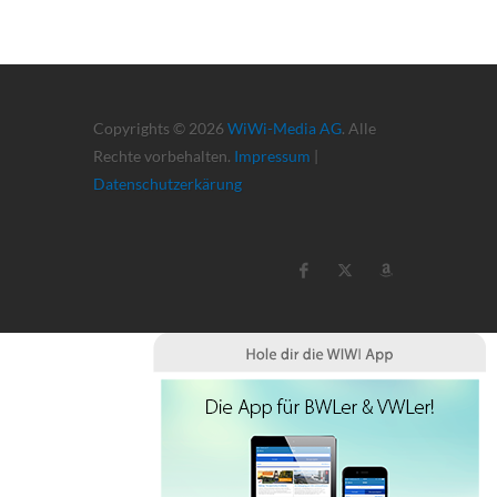
Copyrights © 2026
WiWi-Media AG
. Alle
Rechte vorbehalten.
Impressum
|
Datenschutzerkärung