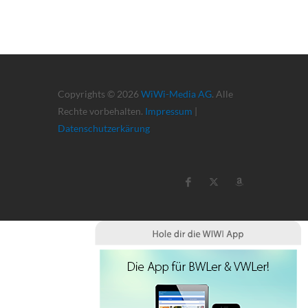
Copyrights © 2026
WiWi-Media AG
. Alle
Rechte vorbehalten.
Impressum
|
Datenschutzerkärung