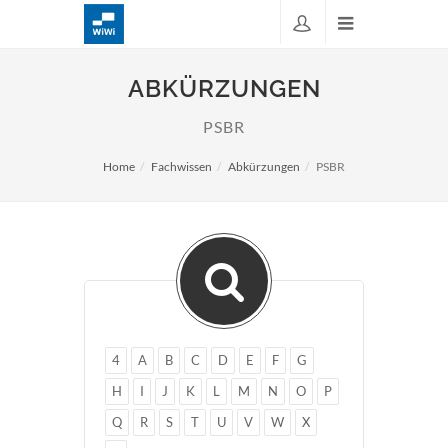
ABKÜRZUNGEN
PSBR
Home
Fachwissen
Abkürzungen
PSBR
4
A
B
C
D
E
F
G
H
I
J
K
L
M
N
O
P
Q
R
S
T
U
V
W
X