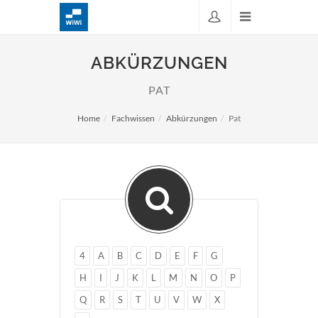
ABKÜRZUNGEN
PAT
Home
Fachwissen
Abkürzungen
Pat
4
A
B
C
D
E
F
G
H
I
J
K
L
M
N
O
P
Q
R
S
T
U
V
W
X