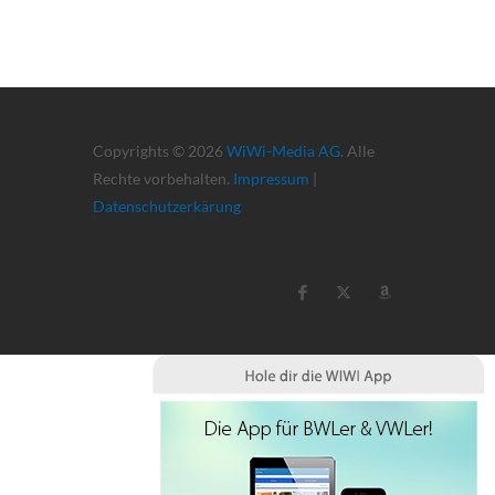
Copyrights © 2026
WiWi-Media AG
. Alle
Rechte vorbehalten.
Impressum
|
Datenschutzerkärung