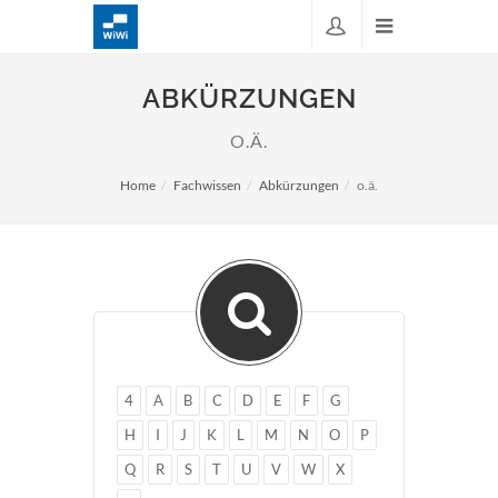
ABKÜRZUNGEN
O.Ä.
Home
Fachwissen
Abkürzungen
o.ä.
4
A
B
C
D
E
F
G
H
I
J
K
L
M
N
O
P
Q
R
S
T
U
V
W
X