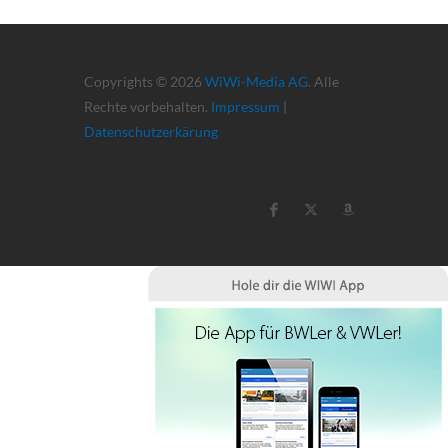
Copyrights © 2026
WiWi-Media AG
. Alle
Rechte vorbehalten.
Impressum
|
Datenschutzerkärung