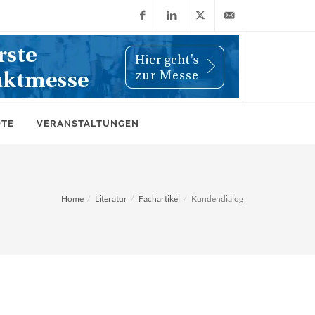
Facebook
LinkedIn
X
info@wiwi-
(Twitter)
online.de
OTE
VERANSTALTUNGEN
Home
Literatur
Fachartikel
Kundendialog