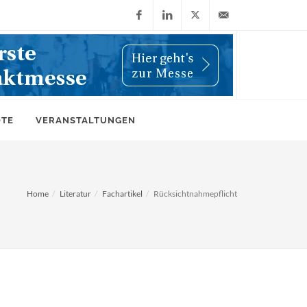
Facebook
LinkedIn
X
info@wiwi-
(Twitter)
online.de
OTE
VERANSTALTUNGEN
Home
Literatur
Fachartikel
Rücksichtnahmepflicht