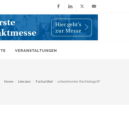
Facebook
LinkedIn
X
info@wiwi-
(Twitter)
online.de
OTE
VERANSTALTUNGEN
Home
Literatur
Fachartikel
unbestimmter Rechtsbegriff