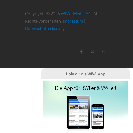
Copyrights © 2026
WiWi-Media AG
. Alle
Rechte vorbehalten.
Impressum
|
Datenschutzerkärung