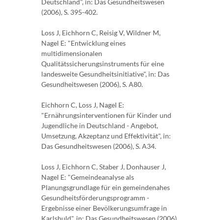
Deutschland", in: Das Gesundheitswesen
(2006), S. 395-402.
Loss J, Eichhorn C, Reisig V, Wildner M,
Nagel E: "Entwicklung eines
multidimensionalen
Qualitätssicherungsinstruments für eine
landesweite Gesundheitsinitiative", in: Das
Gesundheitswesen (2006), S. A80.
Eichhorn C, Loss J, Nagel E:
"Ernährungsinterventionen für Kinder und
Jugendliche in Deutschland - Angebot,
Umsetzung, Akzeptanz und Effektivität", in:
Das Gesundheitswesen (2006), S. A34.
Loss J, Eichhorn C, Staber J, Donhauser J,
Nagel E: "Gemeindeanalyse als
Planungsgrundlage für ein gemeindenahes
Gesundheitsförderungsprogramm -
Ergebnisse einer Bevölkerungsumfrage in
Karlshuld", in: Das Gesundheitswesen (2006),