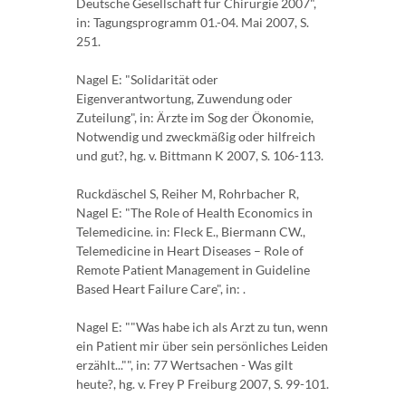
Deutsche Gesellschaft für Chirurgie 2007",
in: Tagungsprogramm 01.-04. Mai 2007, S.
251.
Nagel E: "Solidarität oder
Eigenverantwortung, Zuwendung oder
Zuteilung", in: Ärzte im Sog der Ökonomie,
Notwendig und zweckmäßig oder hilfreich
und gut?, hg. v. Bittmann K 2007, S. 106-113.
Ruckdäschel S, Reiher M, Rohrbacher R,
Nagel E: "The Role of Health Economics in
Telemedicine. in: Fleck E., Biermann CW.,
Telemedicine in Heart Diseases – Role of
Remote Patient Management in Guideline
Based Heart Failure Care", in: .
Nagel E: ""Was habe ich als Arzt zu tun, wenn
ein Patient mir über sein persönliches Leiden
erzählt..."", in: 77 Wertsachen - Was gilt
heute?, hg. v. Frey P Freiburg 2007, S. 99-101.