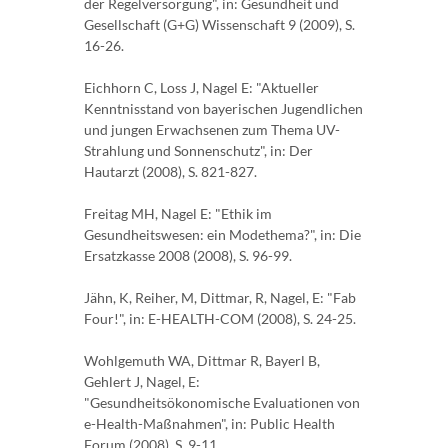
der Regelversorgung", in: Gesundheit und
Gesellschaft (G+G) Wissenschaft 9 (2009), S.
16-26.
Eichhorn C, Loss J, Nagel E: "Aktueller
Kenntnisstand von bayerischen Jugendlichen
und jungen Erwachsenen zum Thema UV-
Strahlung und Sonnenschutz", in: Der
Hautarzt (2008), S. 821-827.
Freitag MH, Nagel E: "Ethik im
Gesundheitswesen: ein Modethema?", in: Die
Ersatzkasse 2008 (2008), S. 96-99.
Jähn, K, Reiher, M, Dittmar, R, Nagel, E: "Fab
Four!", in: E-HEALTH-COM (2008), S. 24-25.
Wohlgemuth WA, Dittmar R, Bayerl B,
Gehlert J, Nagel, E:
"Gesundheitsökonomische Evaluationen von
e-Health-Maßnahmen", in: Public Health
Forum (2008), S. 9-11.