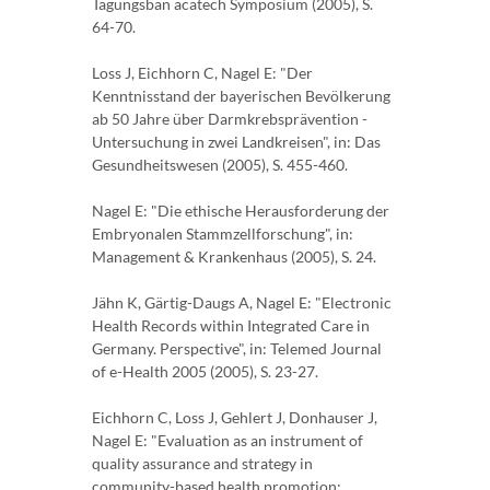
Tagungsban acatech Symposium (2005), S.
64-70.
Loss J, Eichhorn C, Nagel E: "Der
Kenntnisstand der bayerischen Bevölkerung
ab 50 Jahre über Darmkrebsprävention -
Untersuchung in zwei Landkreisen", in: Das
Gesundheitswesen (2005), S. 455-460.
Nagel E: "Die ethische Herausforderung der
Embryonalen Stammzellforschung", in:
Management & Krankenhaus (2005), S. 24.
Jähn K, Gärtig-Daugs A, Nagel E: "Electronic
Health Records within Integrated Care in
Germany. Perspective", in: Telemed Journal
of e-Health 2005 (2005), S. 23-27.
Eichhorn C, Loss J, Gehlert J, Donhauser J,
Nagel E: "Evaluation as an instrument of
quality assurance and strategy in
community-based health promotion: