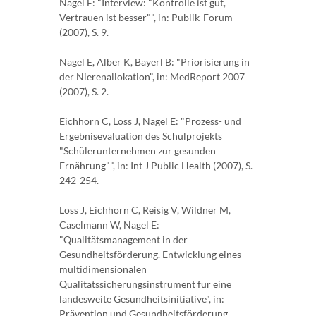
Nagel E: "Interview: "Kontrolle ist gut,
Vertrauen ist besser"", in: Publik-Forum
(2007), S. 9.
Nagel E, Alber K, Bayerl B: "Priorisierung in
der Nierenallokation", in: MedReport 2007
(2007), S. 2.
Eichhorn C, Loss J, Nagel E: "Prozess- und
Ergebnisevaluation des Schulprojekts
"Schülerunternehmen zur gesunden
Ernährung"", in: Int J Public Health (2007), S.
242-254.
Loss J, Eichhorn C, Reisig V, Wildner M,
Caselmann W, Nagel E:
"Qualitätsmanagement in der
Gesundheitsförderung. Entwicklung eines
multidimensionalen
Qualitätssicherungsinstrument für eine
landesweite Gesundheitsinitiative", in:
Prävention und Gesundheitsförderung