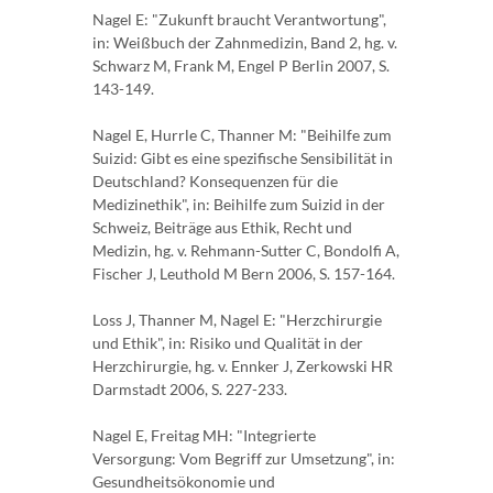
Nagel E: "Zukunft braucht Verantwortung",
in: Weißbuch der Zahnmedizin, Band 2, hg. v.
Schwarz M, Frank M, Engel P Berlin 2007, S.
143-149.
Nagel E, Hurrle C, Thanner M: "Beihilfe zum
Suizid: Gibt es eine spezifische Sensibilität in
Deutschland? Konsequenzen für die
Medizinethik", in: Beihilfe zum Suizid in der
Schweiz, Beiträge aus Ethik, Recht und
Medizin, hg. v. Rehmann-Sutter C, Bondolfi A,
Fischer J, Leuthold M Bern 2006, S. 157-164.
Loss J, Thanner M, Nagel E: "Herzchirurgie
und Ethik", in: Risiko und Qualität in der
Herzchirurgie, hg. v. Ennker J, Zerkowski HR
Darmstadt 2006, S. 227-233.
Nagel E, Freitag MH: "Integrierte
Versorgung: Vom Begriff zur Umsetzung", in:
Gesundheitsökonomie und