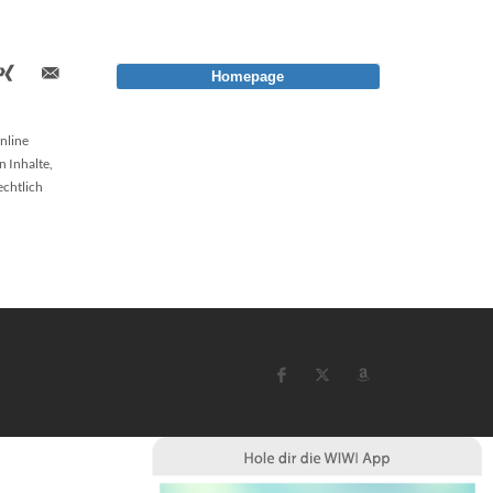
Homepage
nline
n Inhalte,
echtlich