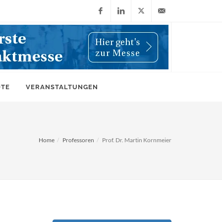
Facebook
LinkedIn
X
info@wiwi-
(Twitter)
online.de
OTE
VERANSTALTUNGEN
Home
Professoren
Prof. Dr. Martin Kornmeier