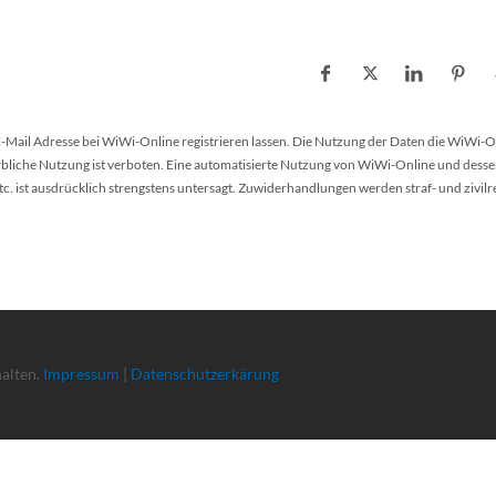
 E-Mail Adresse bei WiWi-Online registrieren lassen. Die Nutzung der Daten die WiWi-O
werbliche Nutzung ist verboten. Eine automatisierte Nutzung von WiWi-Online und desse
 ist ausdrücklich strengstens untersagt. Zuwiderhandlungen werden straf- und zivilr
halten.
Impressum
|
Datenschutzerkärung