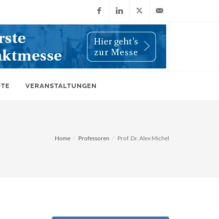
Facebook
LinkedIn
X
info@wiwi-
(Twitter)
online.de
OTE
VERANSTALTUNGEN
Home
Professoren
Prof. Dr. Alex Michel