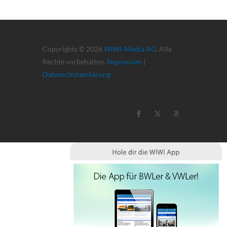
Copyrights © 2026
WiWi-Media AG
. Alle
Rechte vorbehalten.
Impressum
|
Datenschutzerkärung