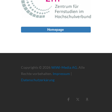
Homepage
Copyrights © 2026
WiWi-Media AG
. Alle
Rechte vorbehalten.
Impressum
|
Datenschutzerkärung