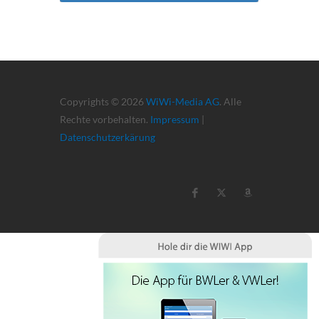
Copyrights © 2026
WiWi-Media AG
. Alle
Rechte vorbehalten.
Impressum
|
Datenschutzerkärung