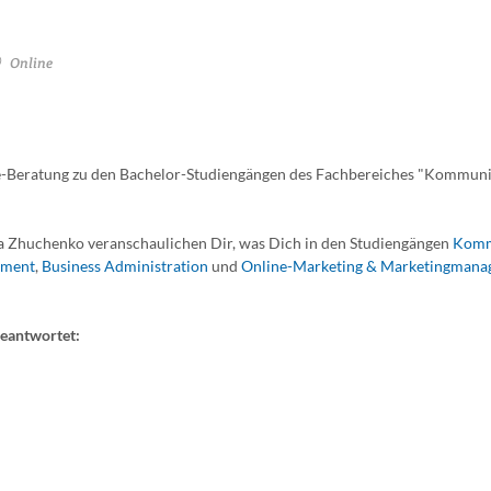
Online
ine-Beratung zu den Bachelor-Studiengängen des Fachbereiches "Kommun
a Zhuchenko veranschaulichen Dir, was Dich in den Studiengängen
Komm
ement
,
Business Administration
und
Online-Marketing & Marketingman
beantwortet: