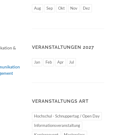
Aug
Sep
Okt
Nov
Dez
VERANSTALTUNGEN 2027
ikation &
Jan
Feb
Apr
Jul
unikation
agement
VERANSTALTUNGS ART
Hochschul - Schnuppertag / Open Day
Informationsveranstaltung
Karriereevent
Masterclass