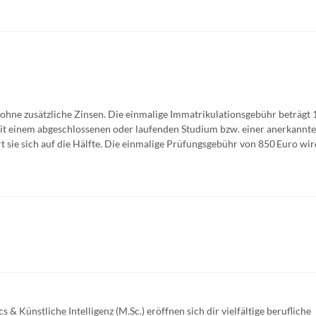
 ohne zusätzliche Zinsen. Die einmalige Immatrikulationsgebühr beträgt 
mit einem abgeschlossenen oder laufenden Studium bzw. einer anerkannt
 sie sich auf die Hälfte. Die einmalige Prüfungsgebühr von 850 Euro wi
& Künstliche Intelligenz (M.Sc.) eröffnen sich dir vielfältige berufliche