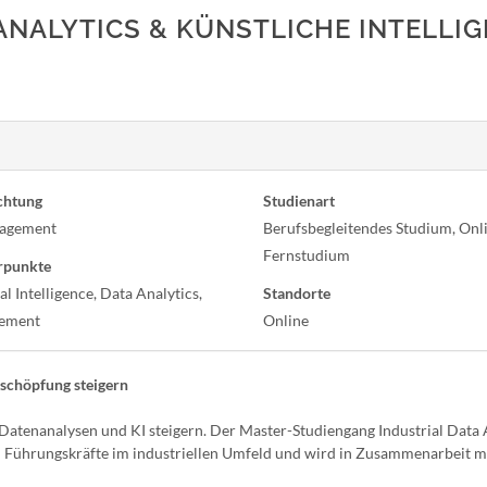
ANALYTICS & KÜNSTLICHE INTELLI
chtung
Studienart
nagement
Berufsbegleitendes Studium, Onl
Fernstudium
rpunkte
ial Intelligence, Data Analytics,
Standorte
ement
Online
tschöpfung steigern
Datenanalysen und KI steigern. Der Master-Studiengang Industrial Data 
und Führungskräfte im industriellen Umfeld und wird in Zusammenarbeit m