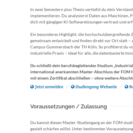
In zwei Semestern plus Thesis vertiefst du dein Verstä
implementieren. Du analysierst Daten aus Maschinen, 
dich mit gängigen KI-Softwarelösungen vertraut und erfä
Ein besonderes Highlight: die hochschulübergreifend
gemeinsam entwickelt und finden direkt vor Ort stat
Campus Gummersbach der TH Köln. So profitierst du von
industrielle Praxis – ideal für alle, die datenbasierte 
Du schließt dein berufsbegleitendes Studium „Industrial 
international anerkannten Master-Abschluss der FOM H
mit einem Zertifikat abschließen – ohne weitere Abschl
Jetzt anmelden
Studiengang Webseite
B
Voraussetzungen / Zulassung
Du kannst diesen Master-Studiengang an der FOM studier
gezielt schärfen willst. Unter bestimmten Voraussetzun