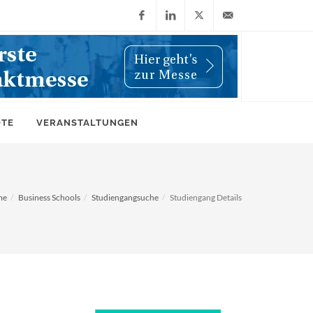
Facebook
LinkedIn
X
info@wiwi-
(Twitter)
online.de
OTE
VERANSTALTUNGEN
me
Business Schools
Studiengangsuche
Studiengang Details