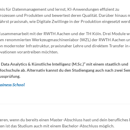
ndnis für Datenmanagement und lernst, KI-Anwendungen effizient zu
Prozessen und Produkten und bewertest deren Qualität. Darüber hinaus 
hrst praxisnah, wie Digitale Zwillinge in der Produktion eingesetzt wer
e Zusammenarbeit mit der RWTH Aachen und der TH Köln. Drei Module 
t – am renommierten Werkzeugmaschinenlabor (WZL) der RWTH Aachen u
 modernster Infrastruktur, praxisnaher Lehre und direktem Transfer in 
Innovationen vorantreiben möchten.
Data Analytics & Künstliche Intelligenz (M.Sc.)“ mit einem staatlich und
ochschule ab. Alternativ kannst du den Studiengang auch nach zwei Se
ussprüfung.
usiness School
en, wenn du bereits einen Master-Abschluss hast und dein berufliches P
gen ist das Studium auch mit einem Bachelor-Abschluss möglich.