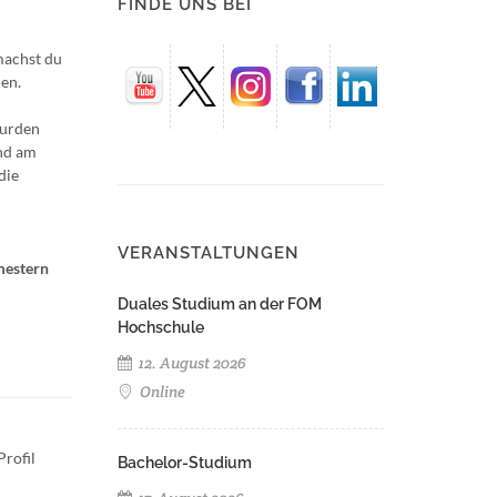
FINDE UNS BEI
machst du
den.
wurden
nd am
die
VERANSTALTUNGEN
mestern
Duales Studium an der FOM
Hochschule
12. August 2026
Online
rofil
Bachelor-Studium