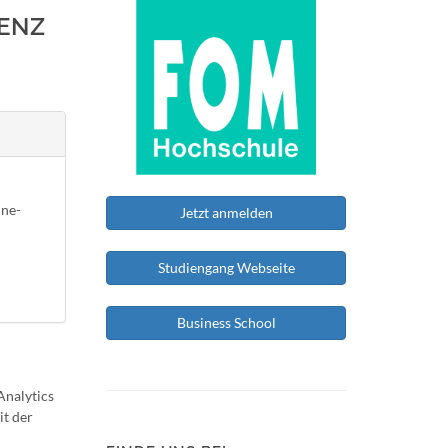
GENZ
ine-
Jetzt anmelden
Studiengang Webseite
Business School
Analytics
it der