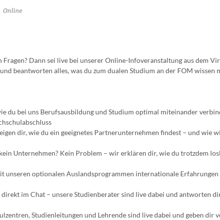
Online
Fragen? Dann sei live bei unserer Online-Infoveranstaltung aus dem Vir
k und beantworten alles, was du zum dualen Studium an der FOM wissen 
 wie du bei uns Berufsausbildung und Studium optimal miteinander verbi
chschulabschluss
gen dir, wie du ein geeignetes Partnerunternehmen findest – und wie wi
kein Unternehmen? Kein Problem – wir erklären dir, wie du trotzdem los
 mit unseren optionalen Auslandsprogrammen internationale Erfahrunge
 direkt im Chat – unsere Studienberater sind live dabei und antworten di
lzentren, Studienleitungen und Lehrende sind live dabei und geben dir v