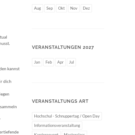
Aug
Sep
Okt
Nov
Dez
tual
musst.
VERANSTALTUNGEN 2027
Jan
Feb
Apr
Jul
nden kannst
r dich
legen
VERANSTALTUNGS ART
n sammeln
Hochschul - Schnuppertag / Open Day
r
Informationsveranstaltung
ertiefende
Karriereevent
Masterclass