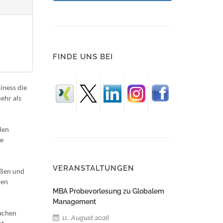
FINDE UNS BEI
iness die
ehr als
len
ne
VERANSTALTUNGEN
ößen und
hen
MBA Probevorlesung zu Globalem
Management
achen
11. August 2026