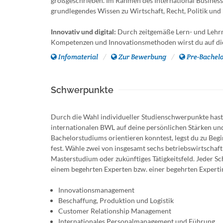
großgeschrieben. Im Rahmen des International Busines
grundlegendes Wissen zu Wirtschaft, Recht, Politik und 
Innovativ und digital:
Durch zeitgemäße Lern- und Lehrme
Kompetenzen und Innovationsmethoden wirst du auf die 
Infomaterial
Zur Bewerbung
Pre-Bachel
Schwerpunkte
Durch die Wahl individueller Studienschwerpunkte hast 
internationalen BWL auf deine persönlichen Stärken un
Bachelorstudiums orientieren konntest, legst du zu Beg
fest. Wähle zwei von insgesamt sechs betriebswirtschaf
Masterstudium oder zukünftiges Tätigkeitsfeld. Jeder S
einem begehrten Experten bzw. einer begehrten Experti
Innovationsmanagement
Beschaffung, Produktion und Logistik
Customer Relationship Management
Internationales Personalmanagement und Führung