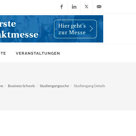
Facebook
LinkedIn
X
info@wiwi-
(Twitter)
online.de
OTE
VERANSTALTUNGEN
me
Business Schools
Studiengangsuche
Studiengang Details