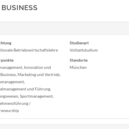
 BUSINESS
chtung
Studienart
tionale Betriebswirtschaftslehre
Vollzeitstudium
rpunkte
Standorte
management, Innovation und
München
 Business, Marketing und Vertrieb,
nmanagement,
almanagement und Führung,
ngswesen, Sportmanagement,
ehmensführung /
reneurship