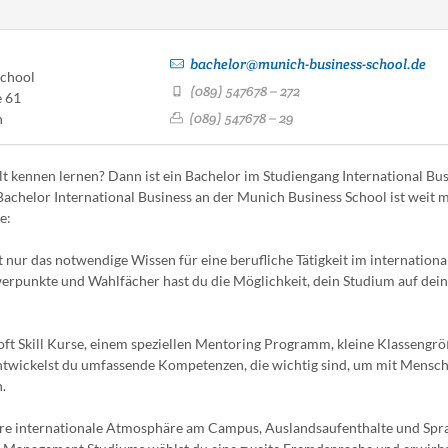
bachelor@munich-business-school.de
School
(089) 547678 – 272
e 61
(089) 547678 – 29
n
 kennen lernen? Dann ist ein Bachelor im Studiengang International Bus
achelor International Business an der Munich Business School ist weit m
e:
t nur das notwendige Wissen für eine berufliche Tätigkeit im internationa
rpunkte und Wahlfächer hast du die Möglichkeit, dein Studium auf dei
Soft Skill Kurse, einem speziellen Mentoring Programm, kleine Klassengr
ntwickelst du umfassende Kompetenzen, die wichtig sind, um mit Mensc
.
ere internationale Atmosphäre am Campus, Auslandsaufenthalte und Spr