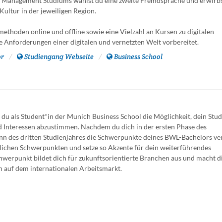
s Management Studiums wählst du eine zweite Fremdsprache und erwirb
Kultur in der jeweiligen Region.
thoden online und offline sowie eine Vielzahl an Kursen zu digitalen
Anforderungen einer digitalen und vernetzten Welt vorbereitet.
or
Studiengang Webseite
Business School
du als Student*in der Munich Business School die Möglichkeit, dein Stu
d Interessen abzustimmen. Nachdem du dich in der ersten Phase des
inn des dritten Studienjahres die Schwerpunkte deines BWL-Bachelors ve
tlichen Schwerpunkten und setze so Akzente für dein weiterführendes
chwerpunkt bildet dich für zukunftsorientierte Branchen aus und macht d
n auf dem internationalen Arbeitsmarkt.