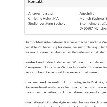
Kontakt
Ansprechpartner
Anschrift
Christine Heber, MA
Munich Business 
Studienberatung Bachelor
Elsenheimerstraß
D-80687 Münche
Du möchtest international Karriere machen und die Welt
perfekte Vorbereitung für diese Herausforderung! Der B
nur ein Studium der klassischen Betriebswirtschaftslehr
Fundiert und individualisierbar:
Wir vermitteln dir nich
Management. Durch die Wahl individueller Studienschwe
persönlichen Stärken und Interessen abzustimmen.
Praxisnah und persönlich:
Durch integrierte Praktika, 
Dozierende mit umfangreicher praktischer Erfahrung e
zusammenzuarbeiten und Unternehmen voranzubringen
International:
Globales Agieren wird bei uns durch uns