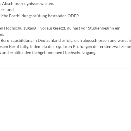
s Abschlusszeugnisses warten.
iert und
rufliche Fortbildungsprüfung bestanden ODER
inen Hochschulzugang – vorausgesetzt, du hast vor Studienbeginn ein
n.
 Berufsausbildung in Deutschland erfolgreich abgeschlossen und warst 
esem Beruf tätig. Indem du die regulären Prüfungen der ersten zwei Seme
eis und erhältst den fachgebundenen Hochschulzugang.