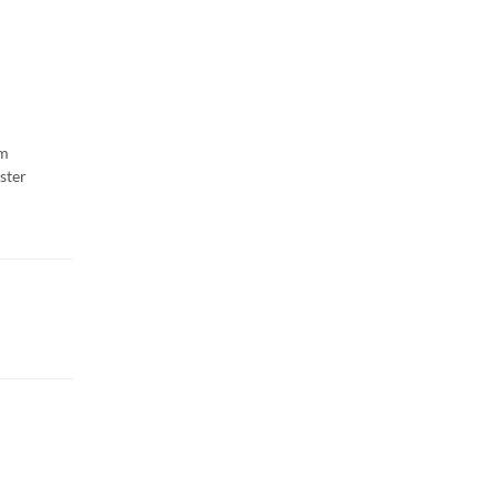
im
ster