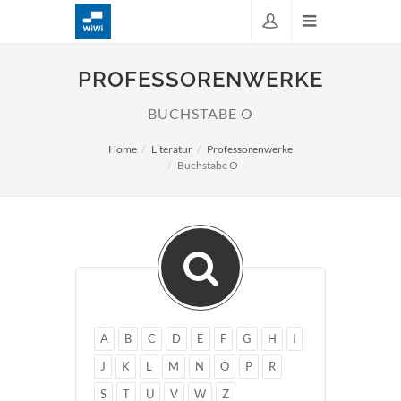
PROFESSORENWERKE
BUCHSTABE O
Home
Literatur
Professorenwerke
Buchstabe O
A
B
C
D
E
F
G
H
I
J
K
L
M
N
O
P
R
S
T
U
V
W
Z