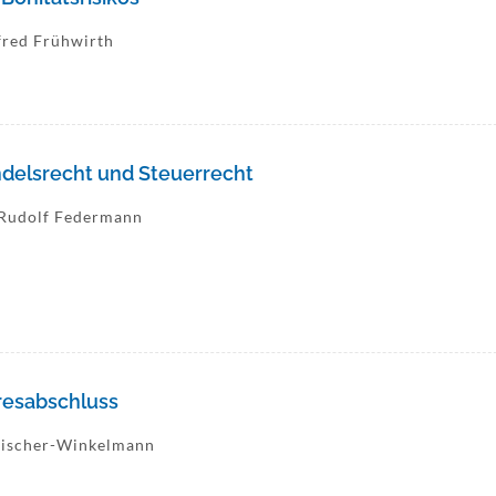
fred Frühwirth
ndelsrecht und Steuerrecht
. Rudolf Federmann
resabschluss
 Fischer-Winkelmann