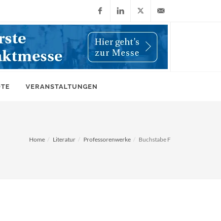
Facebook
LinkedIn
X
info@wiwi-
(Twitter)
online.de
OTE
VERANSTALTUNGEN
Home
Literatur
Professorenwerke
Buchstabe F