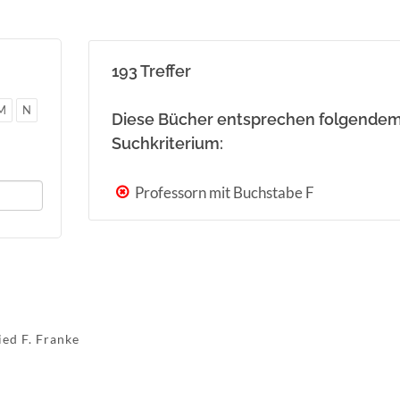
193 Treffer
M
N
Diese Bücher entsprechen folgende
Suchkriterium:
Professorn mit Buchstabe F
ried F. Franke