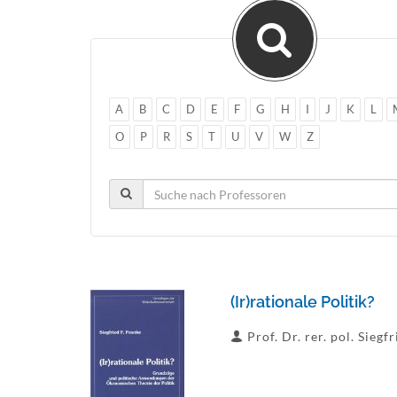
A
B
C
D
E
F
G
H
I
J
K
L
O
P
R
S
T
U
V
W
Z
(Ir)rationale Politik?
Prof. Dr. rer. pol. Siegf