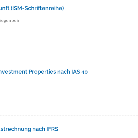
nft (ISM-Schriftenreihe)
Ziegenbein
Investment Properties nach IAS 40
h
ustrechnung nach IFRS