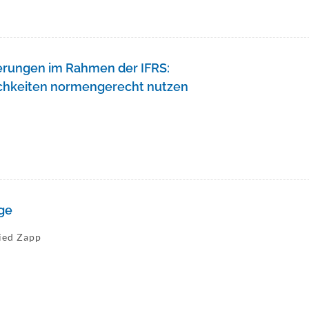
terungen im Rahmen der IFRS:
chkeiten normengerecht nutzen
h
ege
ried Zapp