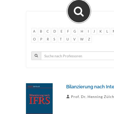
A
B
C
D
E
F
G
H
I
J
K
L
O
P
R
S
T
U
V
W
Z
Bilanzierung nach Inte
Prof. Dr. Henning Zülc