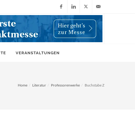
Facebook
LinkedIn
X
info@wiwi-
(Twitter)
online.de
OTE
VERANSTALTUNGEN
Home
Literatur
Professorenwerke
Buchstabe Z