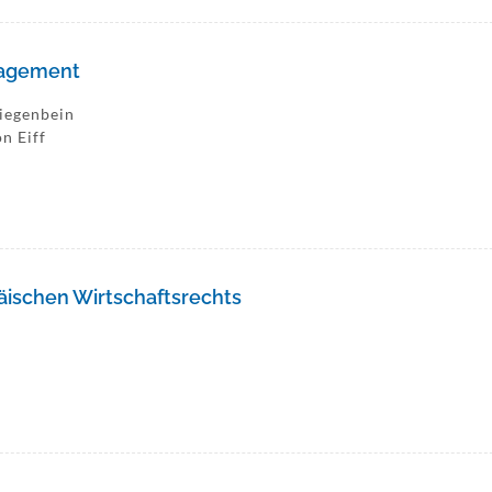
nagement
Ziegenbein
on Eiff
ischen Wirtschaftsrechts