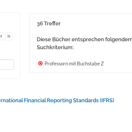
36 Treffer
M
N
Diese Bücher entsprechen folgende
Suchkriterium:
Professorn mit Buchstabe Z
rnational Financial Reporting Standards (IFRS)
h