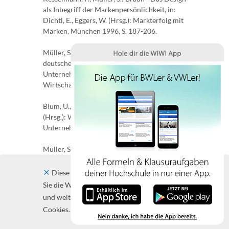
als Inbegriff der Markenpersönlichkeit, in:
Dichtl, E., Eggers, W. (Hrsg.): Markterfolg mit
Marken, München 1996, S. 187-206.
Müller, S., Pluznik, M.: Strategien und Motive
deutscher Konzerne beim
Unternehmensverkauf, in: Blick durch die
Wirtschaft, 38. Jg. (1995), Nr. 182, S. 7.
Blum, U., Greipl, E., Hereth, H., Müller, S.
(Hrsg.): Wettbewerb und
Unternehmensführung, Stuttgart 1994.
Müller, S.: Wettbewerbsintensität und
Konfliktpotential - Ansätze einer
verhaltensorientierten Wettbewerbstheorie,
Diese Website verwendet Cookies. Indem
in: Blum, U., Greipl, E., Hereth, H., Müller, S.
Sie die Website und ihre Angebote nutzen
(Hrsg.): Wettbewerb und
und weiter navigieren, akzeptieren Sie diese
Unternehmensführung, Stuttgart 1994, S.
Cookies.
Schließen
183-221.