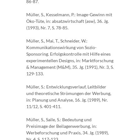
86-87.
Müller, S., Kesselmann, P.: Image-Gewinn mit
Öko-Tüte, in: absatzwirtschaft (asw), 36. Jg.
(1993), Nr. 7, S. 78-85.
Müller, S., Mai, T., Schneider, W.:
Kommunikationswirkung von Sozio-
Sponsoring. Erfolgskontrolle mit Hilfe eines
experimentellen Designs, in: Marktforschung
& Management (M&M), 35. Jg. (1991), Nr. 3, S.
129-133.
Müller, S.: Entwicklungsverlauf, Leitbilder
und theoretische Strömungen der Werbung,
in: Planung und Analyse, 16. Jg. (1989), Nr.
11/12, S. 401-411.
Müller, S., Saile, S.: Bedeutung und
Preisimage der Beilagenwerbung, in:
Werbeforschung und Praxis, 34. Jg. (1989),
Nr. 4, S. 117-123.