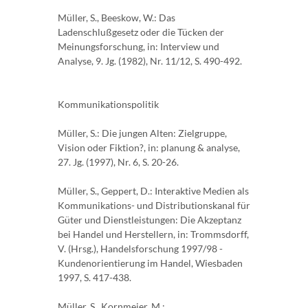
Müller, S., Beeskow, W.: Das
Ladenschlußgesetz oder die Tücken der
Meinungsforschung, in: Interview und
Analyse, 9. Jg. (1982), Nr. 11/12, S. 490-492.
Kommunikationspolitik
Müller, S.: Die jungen Alten: Zielgruppe,
Vision oder Fiktion?, in: planung & analyse,
27. Jg. (1997), Nr. 6, S. 20-26.
Müller, S., Geppert, D.: Interaktive Medien als
Kommunikations- und Distributionskanal für
Güter und Dienstleistungen: Die Akzeptanz
bei Handel und Herstellern, in: Trommsdorff,
V. (Hrsg.), Handelsforschung 1997/98 -
Kundenorientierung im Handel, Wiesbaden
1997, S. 417-438.
Müller, S., Kornmeier, M.: