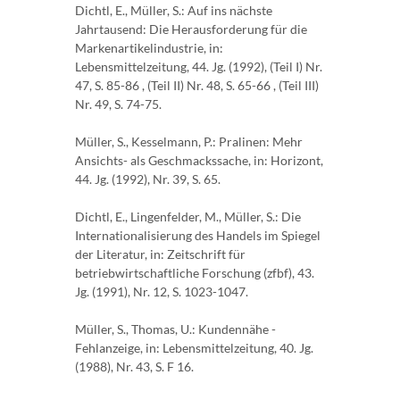
Dichtl, E., Müller, S.: Auf ins nächste
Jahrtausend: Die Herausforderung für die
Markenartikelindustrie, in:
Lebensmittelzeitung, 44. Jg. (1992), (Teil I) Nr.
47, S. 85-86 , (Teil II) Nr. 48, S. 65-66 , (Teil III)
Nr. 49, S. 74-75.
Müller, S., Kesselmann, P.: Pralinen: Mehr
Ansichts- als Geschmackssache, in: Horizont,
44. Jg. (1992), Nr. 39, S. 65.
Dichtl, E., Lingenfelder, M., Müller, S.: Die
Internationalisierung des Handels im Spiegel
der Literatur, in: Zeitschrift für
betriebwirtschaftliche Forschung (zfbf), 43.
Jg. (1991), Nr. 12, S. 1023-1047.
Müller, S., Thomas, U.: Kundennähe -
Fehlanzeige, in: Lebensmittelzeitung, 40. Jg.
(1988), Nr. 43, S. F 16.