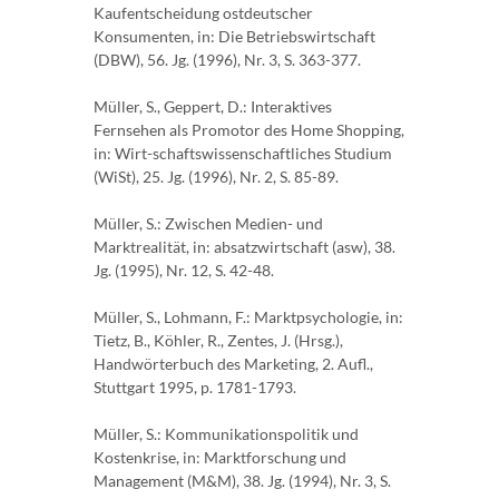
Kaufentscheidung ostdeutscher
Konsumenten, in: Die Betriebswirtschaft
(DBW), 56. Jg. (1996), Nr. 3, S. 363-377.
Müller, S., Geppert, D.: Interaktives
Fernsehen als Promotor des Home Shopping,
in: Wirt-schaftswissenschaftliches Studium
(WiSt), 25. Jg. (1996), Nr. 2, S. 85-89.
Müller, S.: Zwischen Medien- und
Marktrealität, in: absatzwirtschaft (asw), 38.
Jg. (1995), Nr. 12, S. 42-48.
Müller, S., Lohmann, F.: Marktpsychologie, in:
Tietz, B., Köhler, R., Zentes, J. (Hrsg.),
Handwörterbuch des Marketing, 2. Aufl.,
Stuttgart 1995, p. 1781-1793.
Müller, S.: Kommunikationspolitik und
Kostenkrise, in: Marktforschung und
Management (M&M), 38. Jg. (1994), Nr. 3, S.