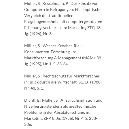
Müller, S., Kesselmann, P.: Der Einsatz von
Computern in Befragungen: Ein empirischer
Vergleich der traditionellen
Fragebogentechnik mit computergestützten
Erhebungsverfahren, in: Marketing ZFP, 18.
Jg. (1996), Nr. 3.
Müller, S.: Werner Kroeber-Riel:
Konsumenten-Forschung, in:
Marktforschung & Management (M&M), 39.
Jg. (1995), Nr. 1, S. 33-34.
Müller, S.: Rechtsschutz für Marktforscher,
in: Blick durch die Wirtschaft, 31. Jg. (1988),
Nr. 48, S. 1.
Dichtl, E., Müller, S.: Anspruchsinflation und
Nivellierungstendenz als meßtechnische
Probleme in der Absatzforschung, in:
Marketing ZFP, 8. Jg. (1986), Nr. 4, S. 233-
236.