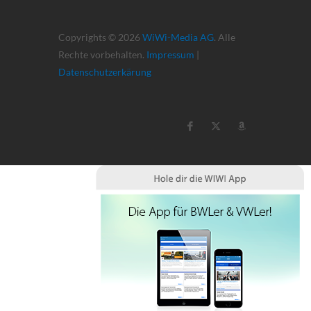
Copyrights © 2026
WiWi-Media AG
. Alle
Rechte vorbehalten.
Impressum
|
Datenschutzerkärung