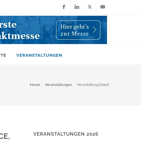
Facebook
LinkedIn
X
info@wiwi-
(Twitter)
online.de
OTE
VERANSTALTUNGEN
Home
Veranstaltungen
Verantaltung Detail
VERANSTALTUNGEN 2026
CE,