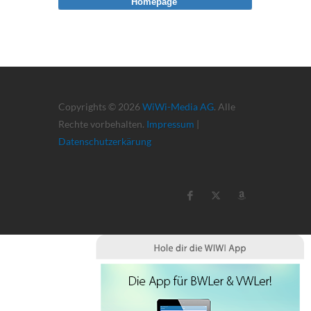
Homepage
Copyrights © 2026
WiWi-Media AG
. Alle
Rechte vorbehalten.
Impressum
|
Datenschutzerkärung