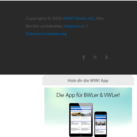
Copyrights © 2026
WiWi-Media AG
. Alle
Rechte vorbehalten.
Impressum
|
Datenschutzerkärung