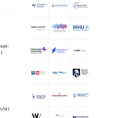
ivat-
|
m/d |