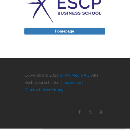
Homepage
Copyrights © 2026
WiWi-Media AG
. Alle
Rechte vorbehalten.
Impressum
|
Datenschutzerkärung