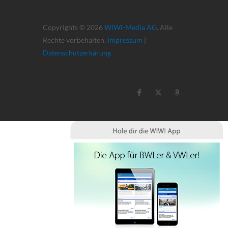
Copyrights © 2026
WiWi-Media AG
. Alle
Rechte vorbehalten.
Impressum
|
Datenschutzerkärung