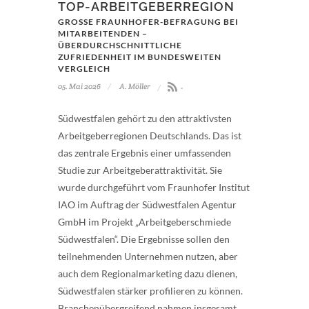
TOP-ARBEITGEBERREGION
GROSSE FRAUNHOFER-BEFRAGUNG BEI M
ITARBEITENDEN – Ü
BERDURCHSCHNITTLICHE Z
UFRIEDENHEIT IM BUNDESWEITEN V
ERGLEICH
05. Mai 2026
A. Möller
-
Südwestfalen gehört zu den attraktivsten
Arbeitgeberregionen Deutschlands. Das ist
das zentrale Ergebnis einer umfassenden
Studie zur Arbeitgeberattraktivität. Sie
wurde durchgeführt vom Fraunhofer Institut
IAO im Auftrag der Südwestfalen Agentur
GmbH im Projekt „Arbeitgeberschmiede
Südwestfalen“. Die Ergebnisse sollen den
teilnehmenden Unternehmen nutzen, aber
auch dem Regionalmarketing dazu dienen,
Südwestfalen stärker profilieren zu können.
Branchenübergreifend nahmen insgesamt