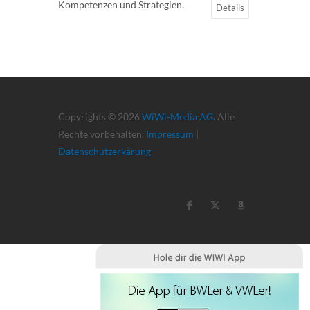
Kompetenzen und Strategien.
Details
Copyrights © 2026
WiWi-Media AG
. Alle
Rechte vorbehalten.
Impressum
|
Datenschutzerkärung