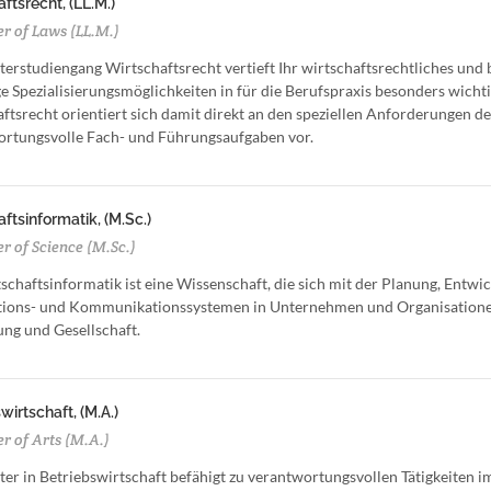
ftsrecht, (LL.M.)
r of Laws (LL.M.)
erstudiengang Wirtschaftsrecht vertieft Ihr wirtschaftsrechtliches und 
ige Spezialisierungsmöglichkeiten in für die Berufspraxis besonders wi
ftsrecht orientiert sich damit direkt an den speziellen Anforderungen de
rtungsvolle Fach- und Führungsaufgaben vor.
ftsinformatik, (M.Sc.)
r of Science (M.Sc.)
schaftsinformatik ist eine Wissenschaft, die sich mit der Planung, En
ions- und Kommunikationssystemen in Unternehmen und Organisationen be
ng und Gesellschaft.
wirtschaft, (M.A.)
r of Arts (M.A.)
er in Betriebswirtschaft befähigt zu verantwortungsvollen Tätigkeiten i