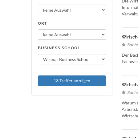
Die Wirt
Informat
Verwaltu
ORT
Wirtscha
Bache
BUSINESS SCHOOL
Der Bach
Fachwiss
13 Treffer anzeigen
Wirtscha
Bachel
Warum en
Arbeitsb
Wirtscha