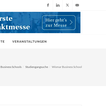
Facebook
LinkedIn
X
info@wiwi-
(Twitter)
online.de
OTE
VERANSTALTUNGEN
Business Schools
Studiengangsuche
Wismar Business School