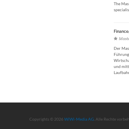
The Mast
speciali
Finance,
Maste
Der Mast
Führungs
Wirtscha
und mitt
Laufbahn
Copyrights © 2026
WiWi-Media AG
. Alle Rechte vorbe