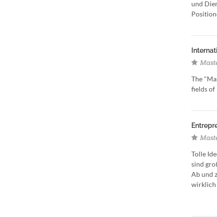
und Dien
Position
Internat
Maste
The "Mas
fields o
Entrepre
Maste
Tolle Id
sind gro
Ab und z
wirklich