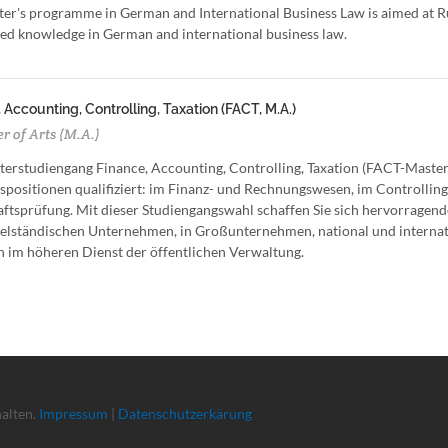
er's programme in German and International Business Law is aimed at R
sed knowledge in German and international business law.
 Accounting, Controlling, Taxation (FACT, M.A.)
r of Arts (M.A.)
erstudiengang Finance, Accounting, Controlling, Taxation (FACT-Master) i
positionen qualifiziert: im Finanz- und Rechnungswesen, im Controlling
ftsprüfung. Mit dieser Studiengangswahl schaffen Sie sich hervorragend
elständischen Unternehmen, in Großunternehmen, national und internatio
 im höheren Dienst der öffentlichen Verwaltung.
halten.
Impressum
|
Datenschutzerkärung