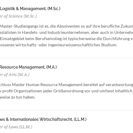
 Logistik & Management, (M.Sc.)
r of Science (M.Sc.)
 Master-Studiengangs ist es, die Absolventen so auf ihre berufliche Zukun
ezialisten in Handels- und Industrieunternehmen, aber auch in Untern
Einsatzgebiet beim Berufseinstieg ist typischerweise die Durchführung vo
ossenes wirtschafts- oder ingenieurwissenschaftliches Studium.
esource Management, (M.A.)
r of Arts (M.A.)
chluss Master Human Resource Management bereitet auf verantwortung
-profit Organisationen jeder Größenordnung vor und umfasst inhaltlich
weise zu tun haben.
s & Internationales Wirtschaftsrecht, (LL.M.)
r of Laws (LL.M.)