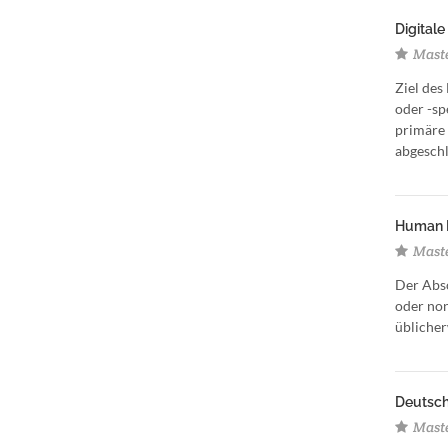
Digitale
Maste
Ziel des
oder -sp
primäre 
abgeschl
Human R
Maste
Der Abs
oder non
üblicher
Deutsche
Maste