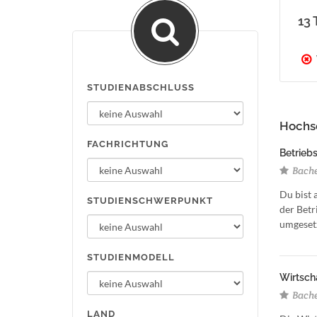
13 
STUDIENABSCHLUSS
Hochsc
FACHRICHTUNG
Betriebs
Bachel
Du bist 
STUDIENSCHWERPUNKT
der Betr
umgesetz
STUDIENMODELL
Wirtscha
Bachel
LAND