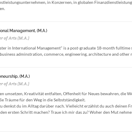
stleistungsunternehmen, in Konzernen, in globalen Finanzdienstleistung
en.
ional Management, (M.A.)
r of Arts (M.A.)
ter in International Management" is a post-graduate 18-month fulltime
f business adminstration, commerce, engineering, architecture and other r
neurship, (M.A.)
r of Arts (M.A.)
een umsetzen, Kreativität entfalten, Offenheit für Neues bewahren, die We
ße Träume für den Weg in die Selbstständigkeit.
u denkst du im Alltag darüber nach. Vielleicht erzählst du auch deinen
 den ersten Schritt machen? Traue ich mir das zu? Woher den Mut nehm