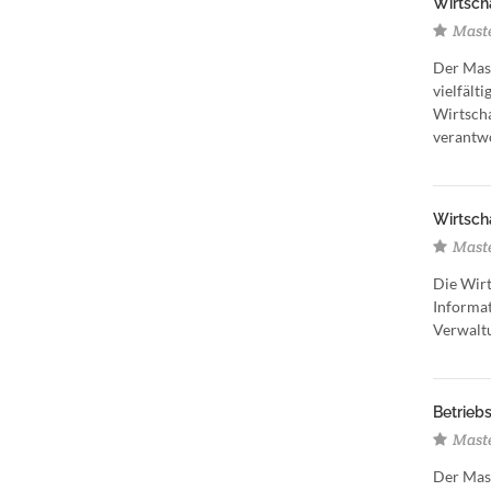
Wirtscha
Maste
Der Mast
vielfält
Wirtscha
verantwo
Wirtscha
Maste
Die Wirt
Informat
Verwaltu
Betriebs
Maste
Der Mast