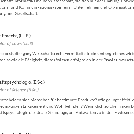
schaftsinformatik ist eine Wissenschaft, die sich mit der Planung, En
ions- und Kommunikationssystemen in Unternehmen und Organisationen be
ng und Gesellschaft.
ftsrecht, (LL.B.)
lor of Laws (LL.B)
elorstudiengang Wirtschaftsrecht vermittelt dir ein umfangreiches wirts
en sowie die Fähigkeit, dieses Wissen erfolgreich in der Praxis umzusetz
ftspsychologie, (B.Sc.)
or of Science (B.Sc.)
tscheiden sich Menschen für bestimmte Produkte? Wie gelingt effekti
edingungen Engagement und Wohlbefinden? Wenn dich solche Fragen bege
ftspsychologie die ideale Grundlage, um Antworten zu finden – wissensch