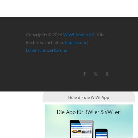
Copyrights © 2026
WiWi-Media AG
. Alle
Rechte vorbehalten.
Impressum
|
Datenschutzerkärung