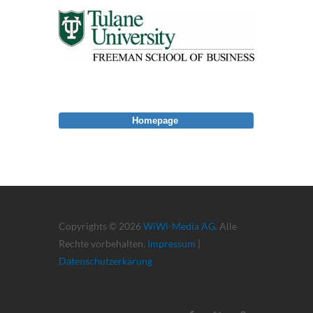
Homepage
Copyrights © 2026
WiWi-Media AG
. Alle
Rechte vorbehalten.
Impressum
|
Datenschutzerkärung