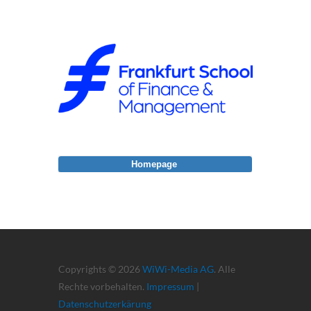
Homepage
Copyrights © 2026
WiWi-Media AG
. Alle
Rechte vorbehalten.
Impressum
|
Datenschutzerkärung