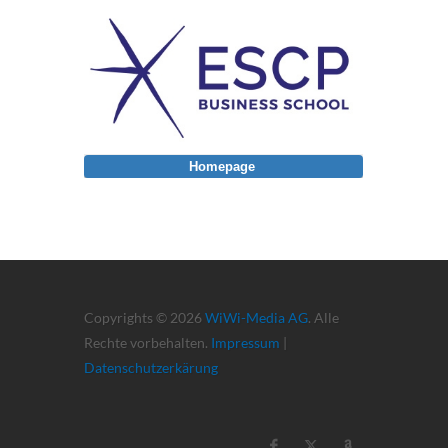
Homepage
Copyrights © 2026
WiWi-Media AG
. Alle
Rechte vorbehalten.
Impressum
|
Datenschutzerkärung