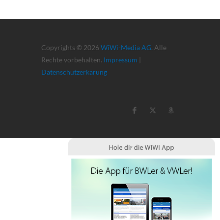
Copyrights © 2026
WiWi-Media AG
. Alle
Rechte vorbehalten.
Impressum
|
Datenschutzerkärung