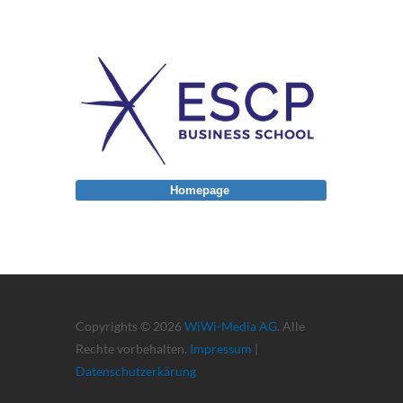
Homepage
Copyrights © 2026
WiWi-Media AG
. Alle
Rechte vorbehalten.
Impressum
|
Datenschutzerkärung