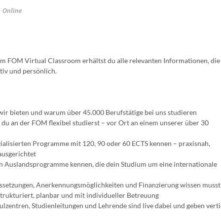
Online
m FOM Virtual Classroom erhältst du alle relevanten Informationen, die
tiv und persönlich.
ir bieten und warum über 45.000 Berufstätige bei uns studieren
 du an der FOM flexibel studierst – vor Ort an einem unserer über 30
m
ialisierten Programme mit 120, 90 oder 60 ECTS kennen – praxisnah,
ausgerichtet
en Auslandsprogramme kennen, die dein Studium um eine internationale
ussetzungen, Anerkennungsmöglichkeiten und Finanzierung wissen musst
strukturiert, planbar und mit individueller Betreuung
lzentren, Studienleitungen und Lehrende sind live dabei und geben vert