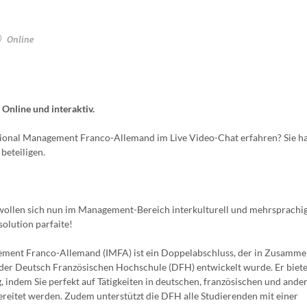
Online
Online und interaktiv.
ional Management Franco-Allemand im Live Video-Chat erfahren? Sie h
beteiligen.
 wollen sich nun im Management-Bereich interkulturell und mehrsprachi
solution parfaite!
gement Franco-Allemand (IMFA) ist ein Doppelabschluss, der in Zusamme
d der Deutsch Französischen Hochschule (DFH) entwickelt wurde. Er biete
, indem Sie perfekt auf Tätigkeiten in deutschen, französischen und ande
eitet werden. Zudem unterstützt die DFH alle Studierenden mit einer