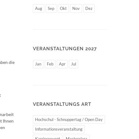
Aug
Sep
Okt
Nov
Dez
VERANSTALTUNGEN 2027
aben die
Jan
Feb
Apr
Jul
g
VERANSTALTUNGS ART
narbeit
Hochschul - Schnuppertag / Open Day
t Ihnen
ren
Informationsveranstaltung
Karriereevent
Masterclass